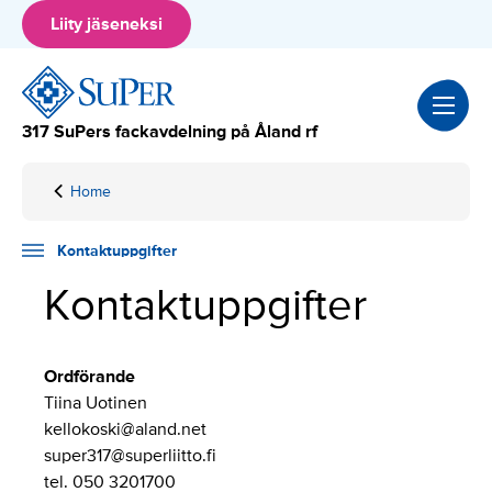
Hyppää
Liity jäseneksi
sisältöön
317 SuPers fackavdelning på Åland rf
Home
Kontaktuppgifter
Kontaktuppgifter
Kontaktuppgifter
Ordförande
Tiina Uotinen
kellokoski@aland.net
super317@superliitto.fi
tel. 050 3201700